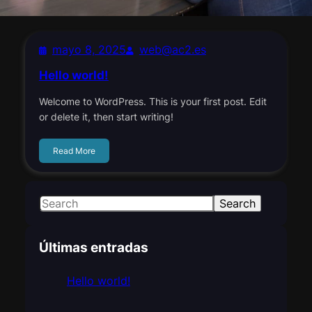
mayo 8, 2025
web@ac2.es
Hello world!
Welcome to WordPress. This is your first post. Edit
or delete it, then start writing!
Read More
S
Search
e
a
Últimas entradas
r
c
Hello world!
h